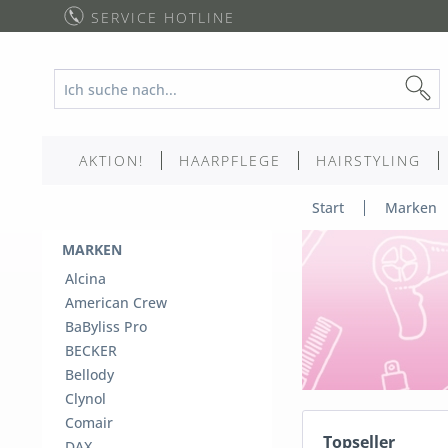
SERVICE HOTLINE
AKTION!
HAARPFLEGE
HAIRSTYLING
Start
Marken
MARKEN
Alcina
American Crew
BaByliss Pro
BECKER
Bellody
Clynol
Comair
Topseller
DAX