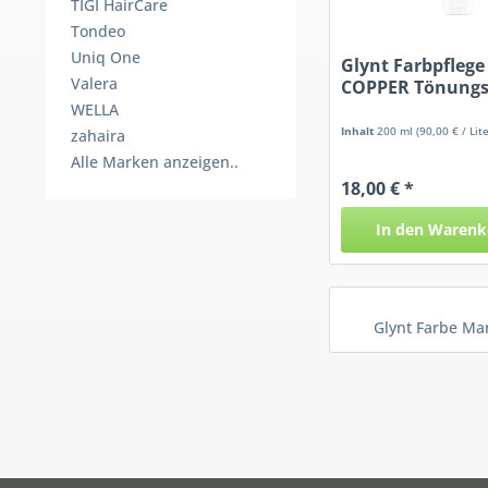
TIGI HairCare
Tondeo
Uniq One
Glynt Farbpfleg
Valera
COPPER Tönung
WELLA
Inhalt
200 ml
(90,00 € / Lite
zahaira
Alle Marken anzeigen..
18,00 € *
In den
Warenk
Glynt Farbe Ma