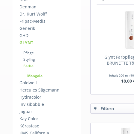
Denman
Dr. Kurt Wolff
Fripac-Medis
Generik
GHD
GLYNT
Pflege
Glynt Farbpfl
Styling
BRUNETTE Tö
Farbe
Mangala
Inhalt
200 ml
(90
18,00 
Goldwell
Hercules Sägemann
Hydracolor
Invisibobble
Filtern
Jaguar
Kay Color
Kérastase
KMS California