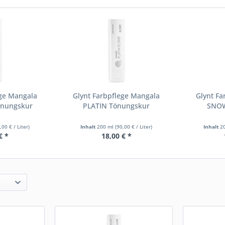
ege Mangala
Glynt Farbpflege Mangala
Glynt Fa
nungskur
PLATIN Tönungskur
SNOW
,00 € / Liter)
Inhalt
200 ml
(90,00 € / Liter)
Inhalt
2
€ *
18,00 € *