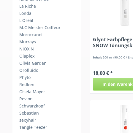
La Riche
Londa
L'Oréal
M:C Meister Coiffeur
Moroccanoil
Glynt Farbpfleg
Murrays
SNOW Tönungsk
NIOXIN
Olaplex
Inhalt
200 ml
(90,00 € / Lite
Olivia Garden
Orofluido
18,00 € *
Phyto
In den
Warenk
Redken
Gisela Mayer
Revlon
Schwarzkopf
Sebastian
sexyhair
Tangle Teezer