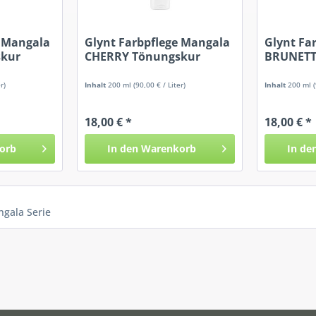
e Mangala
Glynt Farbpflege Mangala
Glynt Fa
skur
CHERRY Tönungskur
BRUNETT
r)
Inhalt
200 ml
(90,00 € / Liter)
Inhalt
200 ml
18,00 € *
18,00 € *
orb
In den
Warenkorb
In de
ngala Serie