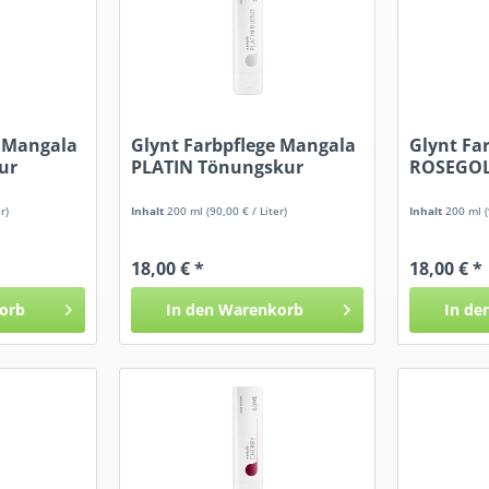
e Mangala
Glynt Farbpflege Mangala
Glynt Fa
ur
PLATIN Tönungskur
ROSEGOL
r)
Inhalt
200 ml
(90,00 € / Liter)
Inhalt
200 ml
18,00 € *
18,00 € *
orb
In den
Warenkorb
In de