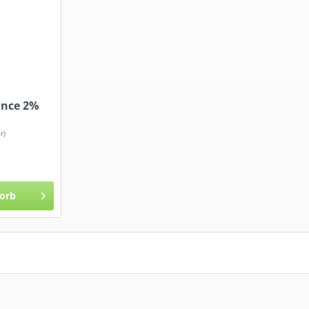
ance 2%
r)
orb