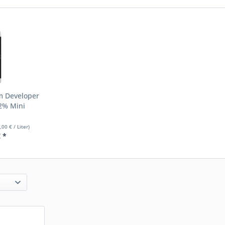
m Developer
2% Mini
,00 € / Liter)
€ *