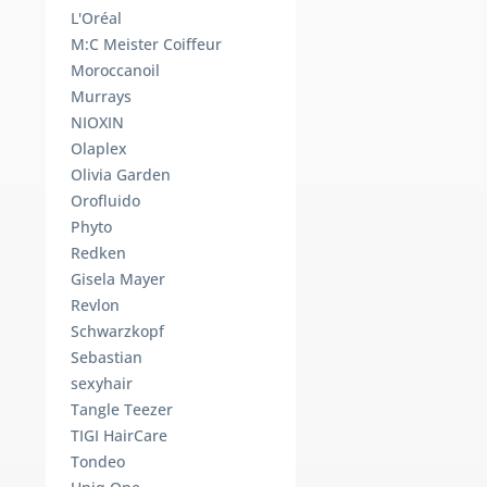
L'Oréal
M:C Meister Coiffeur
Moroccanoil
Murrays
NIOXIN
Olaplex
Olivia Garden
Orofluido
Phyto
Redken
Gisela Mayer
Revlon
Schwarzkopf
Sebastian
sexyhair
Tangle Teezer
TIGI HairCare
Tondeo