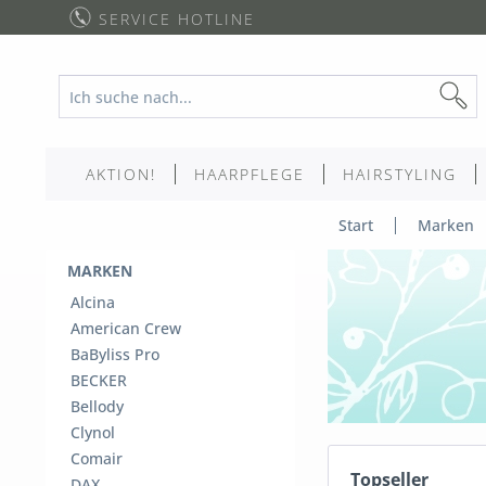
SERVICE HOTLINE
AKTION!
HAARPFLEGE
HAIRSTYLING
Start
Marken
MARKEN
Alcina
American Crew
BaByliss Pro
BECKER
Bellody
Clynol
Comair
Topseller
DAX