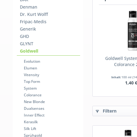
Denman
Dr. Kurt Wolff
Fripac-Medis
Generik
GHD
GLYNT
Goldwell
Goldwell Syste
Evolution
Colorance 
Elumen
Vitensity
Inhalt
100 ml
(14
Top Form
1,40 
System
Colorance
New Blonde
Dualsenses
Filtern
Inner Effect
Kerasilk
Silk Lift
Sprühgold