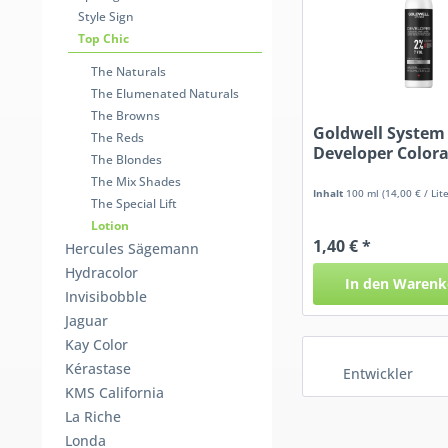
Style Sign
Top Chic
The Naturals
The Elumenated Naturals
The Browns
Goldwell System
The Reds
Developer Color
The Blondes
Mini
The Mix Shades
Inhalt
100 ml
(14,00 € / Lite
The Special Lift
Lotion
1,40 € *
Hercules Sägemann
Hydracolor
In den
Warenk
Invisibobble
Jaguar
Kay Color
Kérastase
Entwickler
KMS California
La Riche
Londa