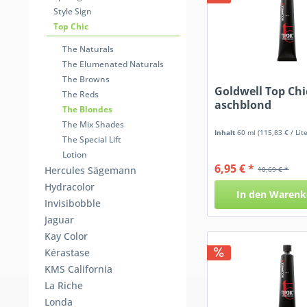
Style Sign
Top Chic
The Naturals
The Elumenated Naturals
The Browns
Goldwell Top Chic
The Reds
aschblond
The Blondes
The Mix Shades
Inhalt
60 ml
(115,83 € / Lite
The Special Lift
Lotion
6,95 € *
Hercules Sägemann
10,69 € *
Hydracolor
In den
Warenk
Invisibobble
Jaguar
Kay Color
Kérastase
KMS California
La Riche
Londa