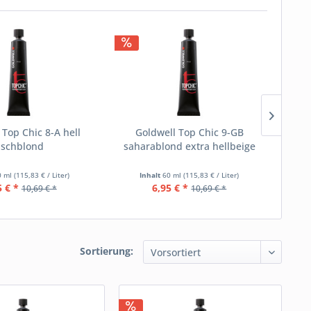
 Top Chic 8-A hell
Goldwell Top Chic 9-GB
Goldw
aschblond
saharablond extra hellbeige
0 ml
(115,83 € / Liter)
Inhalt
60 ml
(115,83 € / Liter)
5 € *
6,95 € *
10,69 € *
10,69 € *
Sortierung: