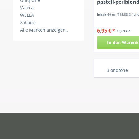
Uniq One
pastell-perlblon
Valera
WELLA
Inhalt
60 ml
(115,83 € / Lite
zahaira
Alle Marken anzeigen..
6,95 € *
10,69 € *
In den
Warenk
Blondtöne