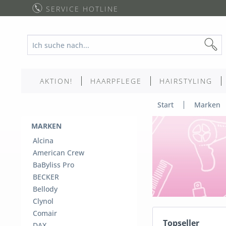
SERVICE HOTLINE
AKTION!
HAARPFLEGE
HAIRSTYLING
Start
Marken
MARKEN
Alcina
American Crew
BaByliss Pro
BECKER
Bellody
Clynol
Comair
Topseller
DAX