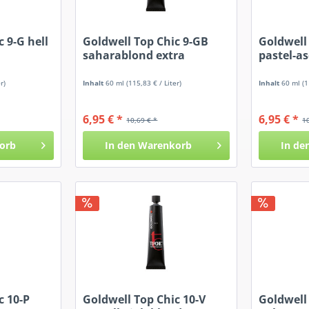
 9-G hell
Goldwell Top Chic 9-GB
Goldwell
saharablond extra
pastel-a
hellbeige
r)
Inhalt
60 ml
(115,83 € / Liter)
Inhalt
60 ml
(1
6,95 € *
6,95 € *
10,69 € *
1
orb
In den
Warenkorb
In de
c 10-P
Goldwell Top Chic 10-V
Goldwell