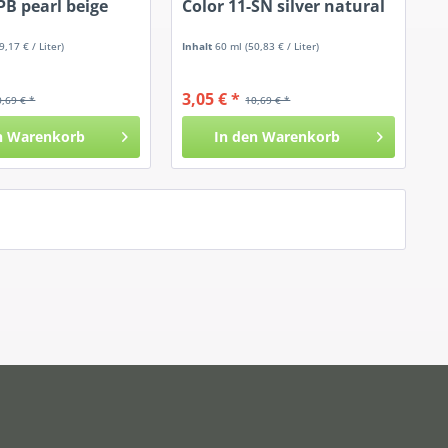
PB pearl beige
Color 11-SN silver natural
9,17 € / Liter)
Inhalt
60 ml
(50,83 € / Liter)
3,05 € *
0,69 € *
10,69 € *
n
Warenkorb
In den
Warenkorb