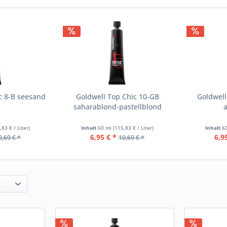
c 8-B seesand
Goldwell Top Chic 10-GB
Goldwell
saharablond-pastellblond
,83 € / Liter)
Inhalt
60 ml
(115,83 € / Liter)
Inhalt
6
6,95 € *
6,9
0,69 € *
10,69 € *