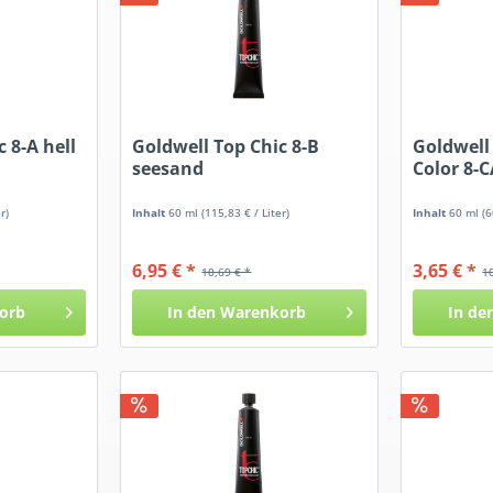
 8-A hell
Goldwell Top Chic 8-B
Goldwell
seesand
Color 8-C
r)
Inhalt
60 ml
(115,83 € / Liter)
Inhalt
60 ml
(6
6,95 € *
3,65 € *
10,69 € *
1
orb
In den
Warenkorb
In de