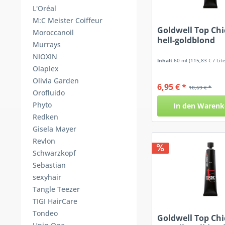
L'Oréal
M:C Meister Coiffeur
Goldwell Top Chic
Moroccanoil
hell-goldblond
Murrays
NIOXIN
Inhalt
60 ml
(115,83 € / Lite
Olaplex
Olivia Garden
6,95 € *
10,69 € *
Orofluido
Phyto
In den
Warenk
Redken
Gisela Mayer
Revlon
Schwarzkopf
Sebastian
sexyhair
Tangle Teezer
TIGI HairCare
Tondeo
Goldwell Top Chi