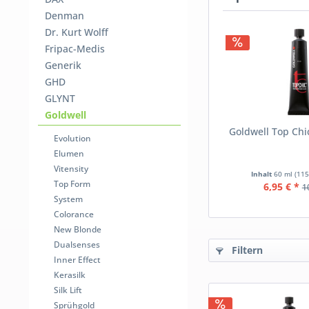
Denman
Dr. Kurt Wolff
Fripac-Medis
Generik
GHD
GLYNT
Goldwell
Goldwell Top Chi
Evolution
Elumen
Vitensity
Inhalt
60 ml
(115
Top Form
6,95 € *
1
System
Colorance
New Blonde
Dualsenses
Filtern
Inner Effect
Kerasilk
Silk Lift
Sprühgold