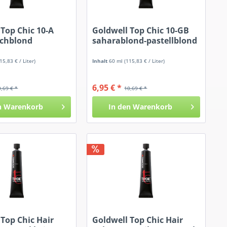
 Top Chic 10-A
Goldwell Top Chic 10-GB
schblond
saharablond-pastellblond
15,83 € / Liter)
Inhalt
60 ml
(115,83 € / Liter)
6,95 € *
0,69 € *
10,69 € *
n
Warenkorb
In den
Warenkorb
 Top Chic Hair
Goldwell Top Chic Hair