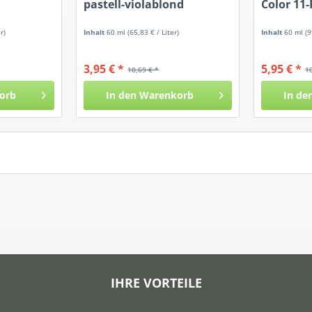
d
pastell-violablond
Color 11-
r)
Inhalt
60 ml
(65,83 € / Liter)
Inhalt
60 ml
(9
3,95 € *
5,95 € *
10,69 € *
1
orb
In den
Warenkorb
In de
IHRE VORTEILE