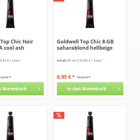
 Top Chic Hair
Goldwell Top Chic 8-GB
A cool ash
saharablond hellbeige
0,83 € / Liter)
Inhalt
60 ml
(115,83 € / Liter)
6,95 € *
0,69 € *
10,69 € *
n
Warenkorb
In den
Warenkorb