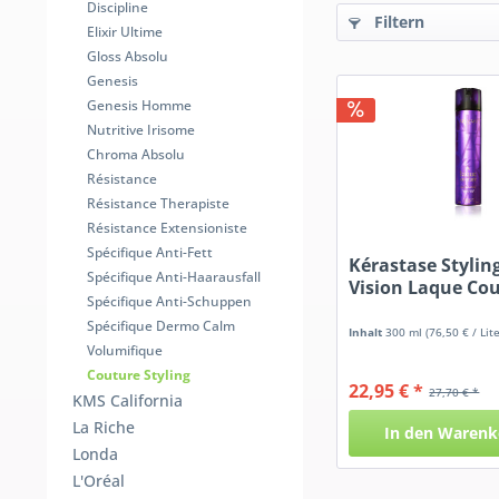
Discipline
Filtern
Elixir Ultime
Gloss Absolu
Genesis
Genesis Homme
Nutritive Irisome
Chroma Absolu
Résistance
Résistance Therapiste
Résistance Extensioniste
Spécifique Anti-Fett
Kérastase Stylin
Spécifique Anti-Haarausfall
Vision Laque Co
Spécifique Anti-Schuppen
Spécifique Dermo Calm
Inhalt
300 ml
(76,50 € / Lite
Volumifique
Couture Styling
22,95 € *
27,70 € *
KMS California
La Riche
In den
Warenk
Londa
L'Oréal