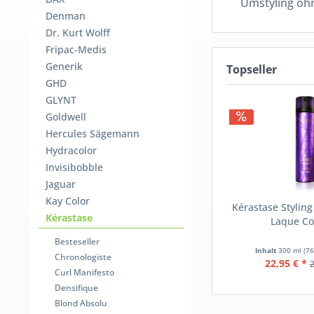
Umstyling ohn
Denman
Dr. Kurt Wolff
Fripac-Medis
Generik
Topseller
GHD
GLYNT
Goldwell
Hercules Sägemann
Hydracolor
Invisibobble
Jaguar
Kay Color
Kérastase Styling
Kérastase
Laque Co
Besteseller
Inhalt
300 ml
(76
Chronologiste
22,95 € *
2
Curl Manifesto
Densifique
Blond Absolu