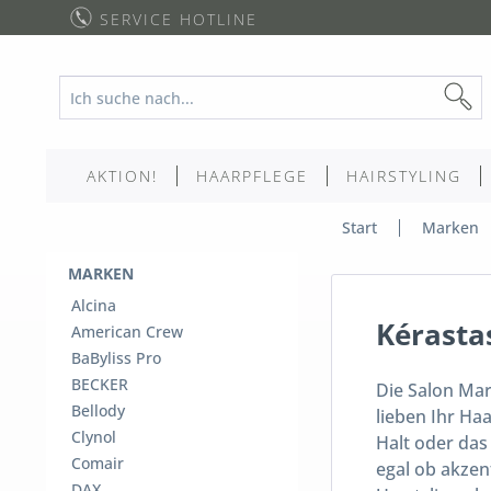
SERVICE HOTLINE
AKTION!
HAARPFLEGE
HAIRSTYLING
Start
Marken
MARKEN
Alcina
Kérasta
American Crew
BaByliss Pro
BECKER
Die Salon Mar
Bellody
lieben Ihr Ha
Clynol
Halt oder das
Comair
egal ob akzen
DAX