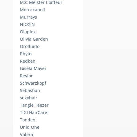
M:C Meister Coiffeur
Moroccanoil
Murrays
NIOXIN
Olaplex
Olivia Garden
Orofluido
Phyto
Redken
Gisela Mayer
Revlon
Schwarzkopf
Sebastian
sexyhair
Tangle Teezer
TIGI HairCare
Tondeo
Uniq One
Valera