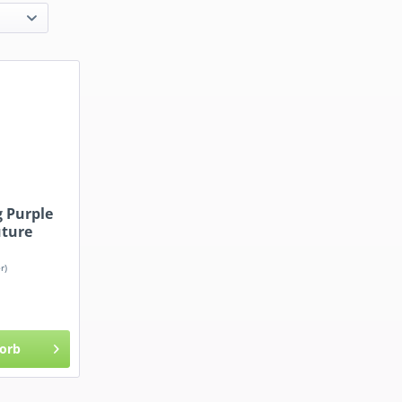
g Purple
uture
r)
orb