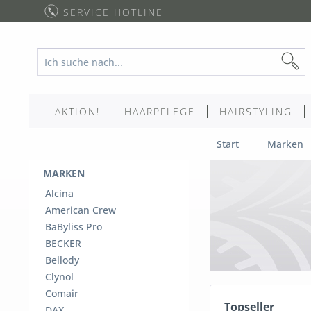
SERVICE HOTLINE
AKTION!
HAARPFLEGE
HAIRSTYLING
Start
Marken
MARKEN
Alcina
American Crew
BaByliss Pro
BECKER
Bellody
Clynol
Comair
Topseller
DAX