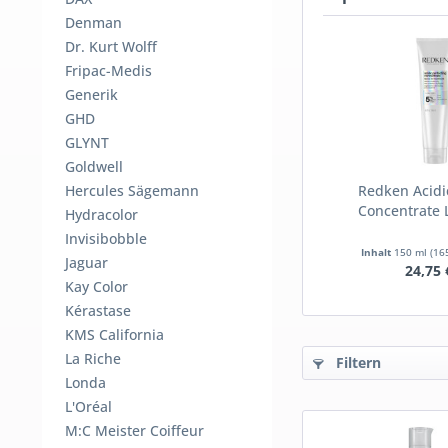
Denman
Dr. Kurt Wolff
Fripac-Medis
Generik
GHD
GLYNT
Goldwell
Hercules Sägemann
Redken Acidi
Concentrate L
Hydracolor
Invisibobble
Inhalt
150 ml
(165
Jaguar
24,75 
Kay Color
Kérastase
KMS California
La Riche
Filtern
Londa
L'Oréal
M:C Meister Coiffeur