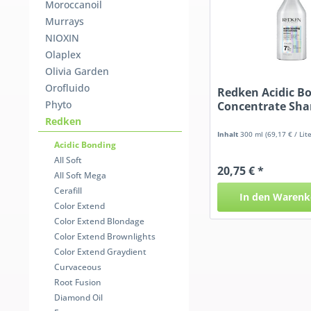
Moroccanoil
Murrays
NIOXIN
Olaplex
Olivia Garden
Orofluido
Redken Acidic B
Phyto
Concentrate Sh
Redken
Inhalt
300 ml
(69,17 € / Lite
Acidic Bonding
All Soft
20,75 € *
All Soft Mega
Cerafill
In den
Warenk
Color Extend
Color Extend Blondage
Color Extend Brownlights
Color Extend Graydient
Curvaceous
Root Fusion
Diamond Oil