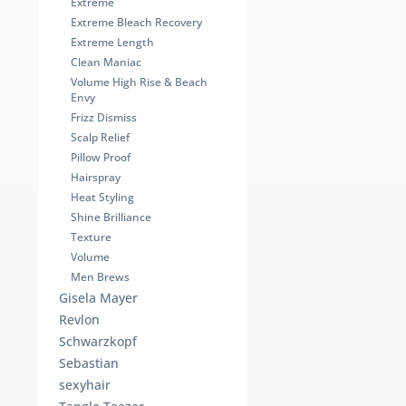
Extreme
Extreme Bleach Recovery
Extreme Length
Clean Maniac
Volume High Rise & Beach
Envy
Frizz Dismiss
Scalp Relief
Pillow Proof
Hairspray
Heat Styling
Shine Brilliance
Texture
Volume
Men Brews
Gisela Mayer
Revlon
Schwarzkopf
Sebastian
sexyhair