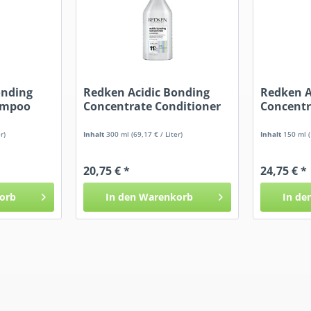
onding
Redken Acidic Bonding
Redken A
ampoo
Concentrate Conditioner
Concentra
r)
Inhalt
300 ml
(69,17 € / Liter)
Inhalt
150 ml
20,75 € *
24,75 € *
orb
In den
Warenkorb
In de