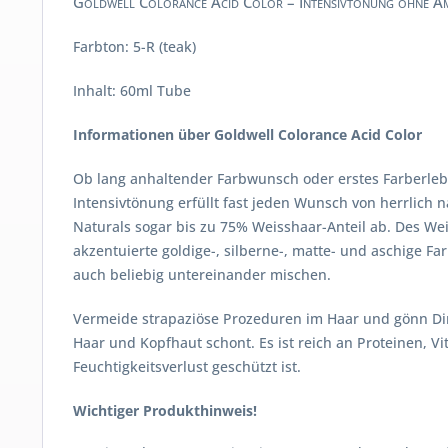
Goldwell Colorance Acid Color – Intensivtönung ohne A
Farbton: 5-R (teak)
Inhalt: 60ml Tube
Informationen über Goldwell Colorance Acid Color
Ob lang anhaltender Farbwunsch oder erstes Farberlebn
Intensivtönung erfüllt fast jeden Wunsch von herrlich na
Naturals sogar bis zu 75% Weisshaar-Anteil ab. Des W
akzentuierte goldige-, silberne-, matte- und aschige F
auch beliebig untereinander mischen.
Vermeide strapaziöse Prozeduren im Haar und gönn Dir 
Haar und Kopfhaut schont. Es ist reich an Proteinen, 
Feuchtigkeitsverlust geschützt ist.
Wichtiger Produkthinweis!