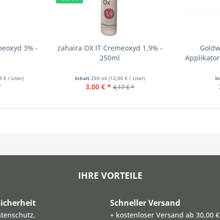
meoxyd 3% -
zahaira OX IT Cremeoxyd 1,9% -
Goldw
250ml
Applikator
8 € / Liter)
Inhalt
250 ml
(12,00 € / Liter)
I
*
3,00 € *
4,17 € *
IHRE VORTEILE
icherheit
Schneller Versand
atenschutz,
+ kostenloser Versand ab 30,00 €