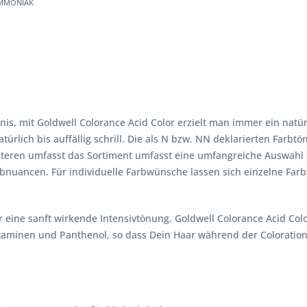
mmoniak
is, mit Goldwell Colorance Acid Color erzielt man immer ein natü
türlich bis auffällig schrill. Die als N bzw. NN deklarierten Farbtö
eiteren umfasst das Sortiment umfasst eine umfangreiche Auswahl 
arbnuancen. Für individuelle Farbwünsche lassen sich einzelne Far
eine sanft wirkende Intensivtönung. Goldwell Colorance Acid Colo
Vitaminen und Panthenol, so dass Dein Haar während der Coloration