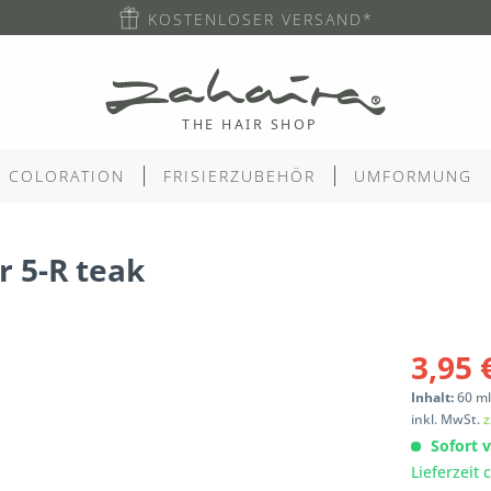
KOSTENLOSER VERSAND*
COLORATION
FRISIERZUBEHÖR
UMFORMUNG
r 5-R teak
3,95 
Inhalt:
60
m
inkl. MwSt.
z
Sofort v
Lieferzeit 