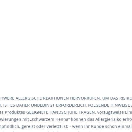
HWERE ALLERGISCHE REAKTIONEN HERVORRUFEN. UM DAS RISIKO 
 IST ES DAHER UNBEDINGT ERFORDERLICH, FOLGENDE HINWEISE Z
es Produktes GEEIGNETE HANDSCHUHE TRAGEN, vorzugsweise Einma
owierungen mit „schwarzem Henna“ können das Allergierisiko erh
findlich, gereizt oder verletzt ist; - wenn Ihr Kunde schon einm