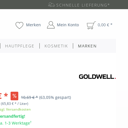
SCHNELLE LIEFERUNG*
Merken
Mein Konto
0,00 € *
HAUTPFLEGE
KOSMETIK
MARKEN
€ *
10,69 € *
(63,05% gespart)
l
(65,83 € * / Liter)
zgl. Versandkosten
ersandfertig!
†
ca. 1-3 Werktage