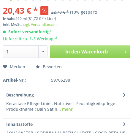
20,43 € *
22,70 € *
(10% gespart)
Inhalt:
250
ml
(81,72 € * / Liter)
inkl. MwSt.
zzgl. Versandkosten
Sofort versandfertig!
†
Lieferzeit ca. 1-3 Werktage
In den
Warenkorb
Merken
Bewerten
Artikel-Nr.:
59705298
Beschreibung
Kérastase Pflege-Linie : Nutritive | Feuchtigkeitspflege
Produktname : Bain Satin...
mehr
Inhaltsstoffe
AQUA/WATER • SODIUM LAURETH SULFATE • COCO-BETAINE