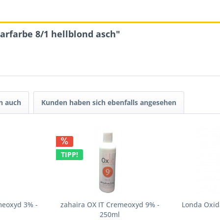
arfarbe 8/1 hellblond asch"
n auch
Kunden haben sich ebenfalls angesehen
TIPP!
meoxyd 3% -
zahaira OX IT Cremeoxyd 9% -
Londa Oxid
250ml