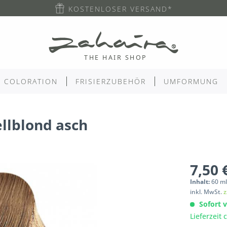
KOSTENLOSER VERSAND*
COLORATION
FRISIERZUBEHÖR
UMFORMUNG
llblond asch
7,50 
Inhalt:
60
m
inkl. MwSt.
z
Sofort v
Lieferzeit 