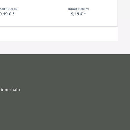
halt
1000 ml
Inhalt
1000 ml
9,19 € *
9,19 € *
 innerhalb