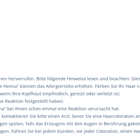
en hervorrufen. Bitte folgende Hinweise lesen und beachten: Dies
enna“ können das Allergierisiko erhöhen. Färben Sie Ihr Haar ni
nn Ihre Kopfhaut empfindlich, gereizt oder verletzt ist;
e Reaktion festgestellt haben;
“ bei Ihnen schon einmal eine Reaktion verursacht hat.
, kontaktieren Sie bitte einen Arzt, bevor Sie eine Haarcolorati
ugen spülen, falls das Erzeugnis mit den Augen in Berührung gek
. Führen Sie bei jedem Kunden, vor jeder Coloration, einen Hautv