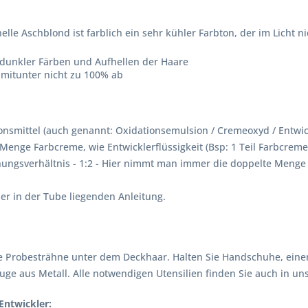
le Aschblond ist farblich ein sehr kühler Farbton, der im Licht nic
m dunkler Färben und Aufhellen der Haare
 mitunter nicht zu 100% ab
nsmittel (auch genannt: Oxidationsemulsion / Cremeoxyd / Entwick
Menge Farbcreme, wie Entwicklerflüssigkeit (Bsp: 1 Teil Farbcreme 
ngsverhältnis - 1:2 - Hier nimmt man immer die doppelte Menge an
r in der Tube liegenden Anleitung.
 Probesträhne unter dem Deckhaar. Halten Sie Handschuhe, einen 
ge aus Metall. Alle notwendigen Utensilien finden Sie auch in u
Entwickler: