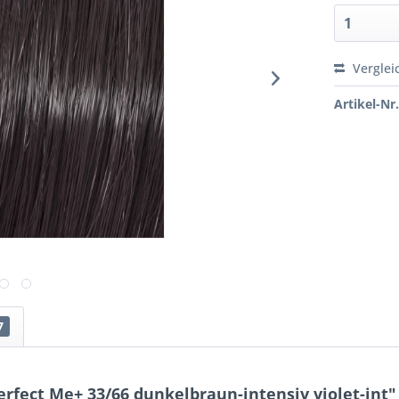
Verglei
Artikel-Nr.
7
rfect Me+ 33/66 dunkelbraun-intensiv violet-int"