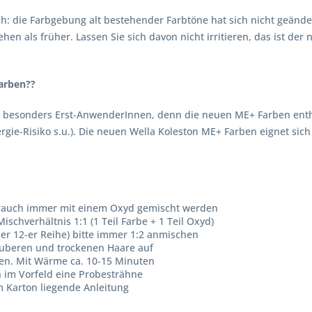
ich: die Farbgebung alt bestehender Farbtöne hat sich nicht geänd
hen als früher. Lassen Sie sich davon nicht irritieren, das ist de
farben??
 besonders Erst-AnwenderInnen, denn die neuen ME+ Farben enth
gie-Risiko s.u.). Die neuen Wella Koleston ME+ Farben eignet sich 
brauch immer mit einem Oxyd gemischt werden
ischverhältnis 1:1 (1 Teil Farbe + 1 Teil Oxyd)
der 12-er Reihe) bitte immer 1:2 anmischen
uberen und trockenen Haare auf
ten. Mit Wärme ca. 10-15 Minuten
h im Vorfeld eine Probesträhne
 Karton liegende Anleitung