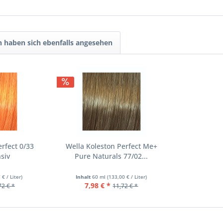
 haben sich ebenfalls angesehen
erfect 0/33
Wella Koleston Perfect Me+
siv
Pure Naturals 77/02...
 € / Liter)
Inhalt
60 ml
(133,00 € / Liter)
7,98 € *
72 € *
11,72 € *