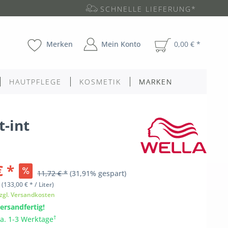
SCHNELLE LIEFERUNG*
Merken
Mein Konto
0,00 € *
HAUTPFLEGE
KOSMETIK
MARKEN
t-int
€ *
11,72 € *
(31,91% gespart)
l
(133,00 € * / Liter)
zgl. Versandkosten
ersandfertig!
†
ca. 1-3 Werktage