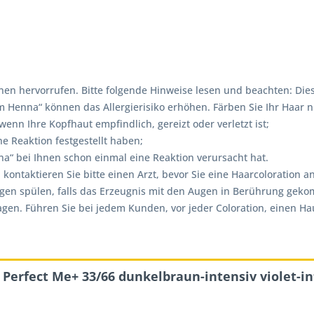
en hervorrufen. Bitte folgende Hinweise lesen und beachten: Dies
enna“ können das Allergierisiko erhöhen. Färben Sie Ihr Haar ni
nn Ihre Kopfhaut empfindlich, gereizt oder verletzt ist;
e Reaktion festgestellt haben;
“ bei Ihnen schon einmal eine Reaktion verursacht hat.
, kontaktieren Sie bitte einen Arzt, bevor Sie eine Haarcolorati
ugen spülen, falls das Erzeugnis mit den Augen in Berührung gek
. Führen Sie bei jedem Kunden, vor jeder Coloration, einen Hautv
Perfect Me+ 33/66 dunkelbraun-intensiv violet-in