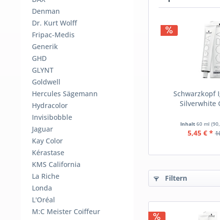
Denman
Dr. Kurt Wolff
Fripac-Medis
Generik
GHD
GLYNT
Goldwell
Hercules Sägemann
Schwarzkopf I
Silverwhite 
Hydracolor
Invisibobble
Inhalt
60 ml
(90,
Jaguar
5,45 € *
1
Kay Color
Kérastase
KMS California
La Riche
Filtern
Londa
L'Oréal
M:C Meister Coiffeur