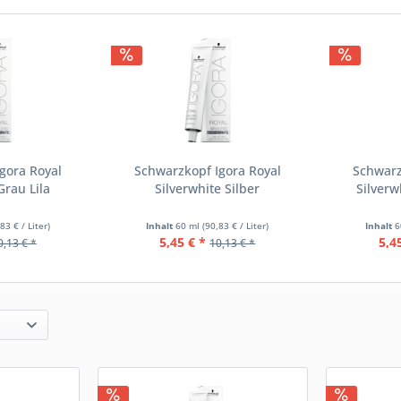
gora Royal
Schwarzkopf Igora Royal
Schwarz
Grau Lila
Silverwhite Silber
Silverw
83 € / Liter)
Inhalt
60 ml
(90,83 € / Liter)
Inhalt
6
5,45 € *
5,4
0,13 € *
10,13 € *