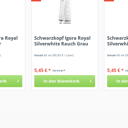
ra Royal
Schwarzkopf Igora Royal
Schwarzk
r
Silverwhite Rauch Grau
Silverwhi
)
Inhalt
60 ml
(90,83 € / Liter)
Inhalt
60 ml
(9
5,45 € *
5,45 € *
10,13 € *
1
orb
In den
Warenkorb
In de