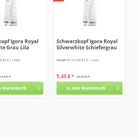
opf Igora Royal
Schwarzkopf Igora Royal
te Grau Lila
Silverwhite Schiefergrau
0,83 € / Liter)
Inhalt
60 ml
(90,83 € / Liter)
5,45 € *
0,13 € *
10,13 € *
n
Warenkorb
In den
Warenkorb