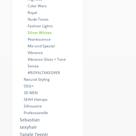
Color Worx
Royal
Nude Tones
Fashion Lights
Silver Whites
Pearlescence
Mix und Spezial
Vibrance
Vibrance Gloss + Tone
Senea
#ROYALTAKEOVER
Natural Styling
OSiS+
3D MEN
SEAH Hairspa
Silhouette
Professionelle
Sebastian
sexyhair
Tangle Teezer