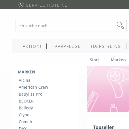
SERVICE HOTLINE
AKTION!
HAARPFLEGE
HAIRSTYLING
Start
Marken
MARKEN
Alcina
American Crew
BaByliss Pro
BECKER
Bellody
Clynol
Comair
Topseller
DAX