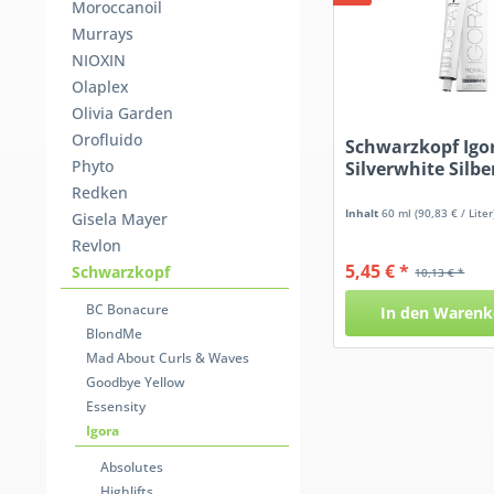
Moroccanoil
Murrays
NIOXIN
Olaplex
Olivia Garden
Orofluido
Schwarzkopf Igo
Phyto
Silverwhite Silbe
Redken
Inhalt
60 ml
(90,83 € / Liter
Gisela Mayer
Revlon
5,45 € *
Schwarzkopf
10,13 € *
BC Bonacure
In den
Warenk
BlondMe
Mad About Curls & Waves
Goodbye Yellow
Essensity
Igora
Absolutes
Highlifts