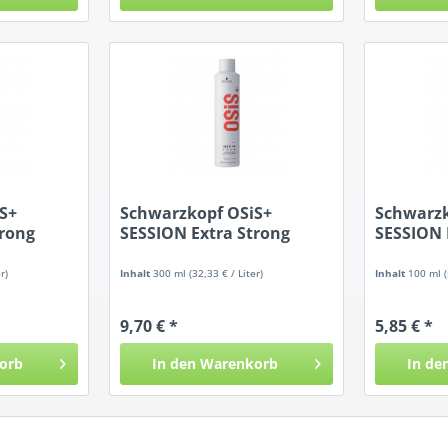
S+
Schwarzkopf OSiS+
Schwarzk
trong
SESSION Extra Strong
SESSION 
Hold...
Hold...
r)
Inhalt
300 ml
(32,33 € / Liter)
Inhalt
100 ml
9,70 € *
5,85 € *
orb
In den
Warenkorb
In de