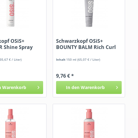
opf OSiS+
Schwarzkopf OSiS+
 Shine Spray
BOUNTY BALM Rich Curl
Cream
(35,67 € / Liter)
Inhalt
150 ml
(65,07 € / Liter)
9,76 € *
n
Warenkorb
In den
Warenkorb