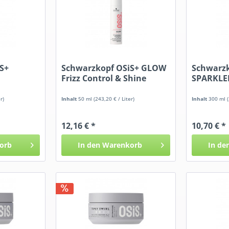
S+
Schwarzkopf OSiS+ GLOW
Schwarzk
Frizz Control & Shine
SPARKLER
Serum
r)
Inhalt
50 ml
(243,20 € / Liter)
Inhalt
300 ml
12,16 € *
10,70 € *
orb
In den
Warenkorb
In de