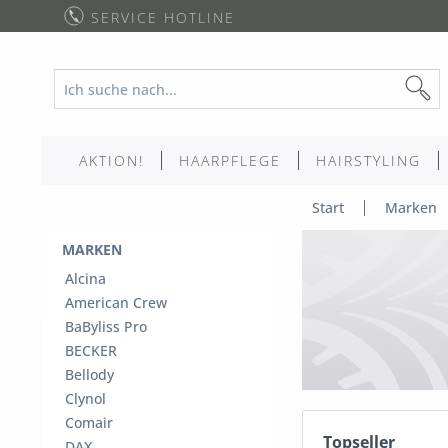
SERVICE HOTLINE
AKTION!
HAARPFLEGE
HAIRSTYLING
Start
Marken
MARKEN
Alcina
American Crew
BaByliss Pro
BECKER
Bellody
Clynol
Comair
Topseller
DAX