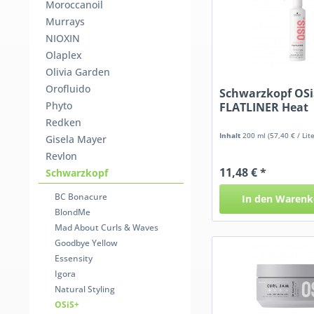
Moroccanoil
Murrays
NIOXIN
Olaplex
Olivia Garden
Orofluido
Schwarzkopf OSi
Phyto
FLATLINER Heat
Protection Spray
Redken
Inhalt
200 ml
(57,40 € / Lite
Gisela Mayer
Revlon
11,48 € *
Schwarzkopf
BC Bonacure
In den
Warenk
BlondMe
Mad About Curls & Waves
Goodbye Yellow
Essensity
Igora
Natural Styling
OSiS+