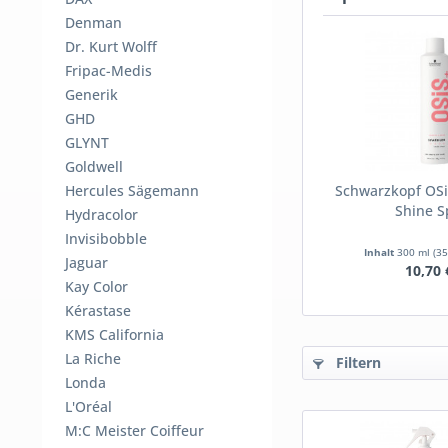
Denman
Dr. Kurt Wolff
Fripac-Medis
Generik
GHD
GLYNT
Goldwell
Hercules Sägemann
Schwarzkopf OS
Shine S
Hydracolor
Invisibobble
Inhalt
300 ml
(35
Jaguar
10,70 
Kay Color
Kérastase
KMS California
La Riche
Filtern
Londa
L'Oréal
M:C Meister Coiffeur