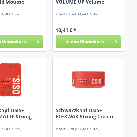
ld Mousse
VOLUME UP Volume
Booster Spray
(51,70 € / Liter)
Inhalt
250 ml
(41,64 € / Liter)
10,41 € *
n
Warenkorb
In den
Warenkorb
opf OSiS+
Schwarzkopf OSiS+
MATTE Strong
FLEXWAX Strong Cream
ream
Wax
(97,60 € / Liter)
Inhalt
85 ml
(114,82 € / Liter)