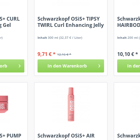
iS+ CURL
Schwarzkopf OSiS+ TIPSY
Schwarzk
g Gel
TWIRL Curl Enhancing Jelly
HAIRBOD
Spray
r)
Inhalt
300 ml
(32,37 € / Liter)
Inhalt
200 ml
9,71 € *
10,10 € *
12,16 € *
orb
In den
Warenkorb
In de
iS+ PUMP
Schwarzkopf OSiS+ AIR
Schwarzk