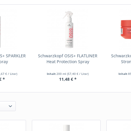
iS+ SPARKLER
Schwarzkopf OSiS+ FLATLINER
Schwarzk
pray
Heat Protection Spray
Stro
,67 € / Liter)
Inhalt
200 ml
(57,40 € / Liter)
Inhalt
8
€ *
11,48 € *