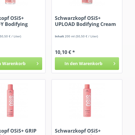
opf OSiS+
Schwarzkopf OSiS+
Y Bodifying
UPLOAD Bodifying Cream
(50,50 € / Liter)
Inhalt
200 ml
(50,50 € / Liter)
10,10 € *
n
Warenkorb
In den
Warenkorb
opf OSiS+ GRIP
Schwarzkopf OSiS+