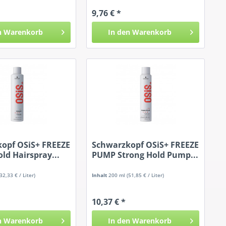
9,76 € *
n
Warenkorb
In den
Warenkorb
opf OSiS+ FREEZE
Schwarzkopf OSiS+ FREEZE
ld Hairspray...
PUMP Strong Hold Pump...
(32,33 € / Liter)
Inhalt
200 ml
(51,85 € / Liter)
10,37 € *
n
Warenkorb
In den
Warenkorb