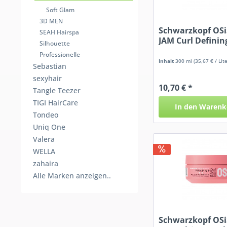
Soft Glam
3D MEN
Schwarzkopf OS
SEAH Hairspa
JAM Curl Definin
Silhouette
Professionelle
Inhalt
300 ml
(35,67 € / Lite
Sebastian
sexyhair
10,70 € *
Tangle Teezer
TIGI HairCare
In den
Warenk
Tondeo
Uniq One
Valera
WELLA
zahaira
Alle Marken anzeigen..
Schwarzkopf OS