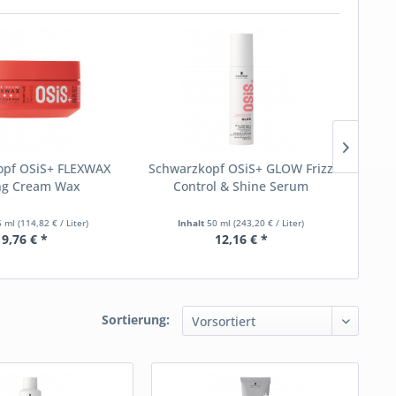
opf OSiS+ FLEXWAX
Schwarzkopf OSiS+ GLOW Frizz
Sch
ng Cream Wax
Control & Shine Serum
Ma
5 ml
(114,82 € / Liter)
Inhalt
50 ml
(243,20 € / Liter)
9,76 € *
12,16 € *
Sortierung: