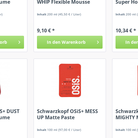
lume
WHIP Flexible Mousse
Super Ho
r)
Inhalt
200 ml
(45,50 € / Liter)
Inhalt
200 ml
9,10 € *
10,34 € *
orb
In den
Warenkorb
In de
iS+ DUST
Schwarzkopf OSiS+ MESS
Schwarzk
lume
UP Matte Paste
MIGHTY 
Matte C
Inhalt
100 ml
(97,00 € / Liter)
Inhalt
100 ml