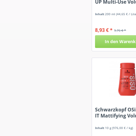
UP Multi-Use Vo
Paste
Inhalt
200 ml
(44,65 € / Lite
8,93 € *
9,76 € *
In den
Warenk
Schwarzkopf OS
IT Mattifying Vo
Powder
Inhalt
10 g
(976,00 € / kg)