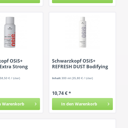
opf OSiS+
Schwarzkopf OSiS+
Extra Strong
REFRESH DUST Bodifying
Dry...
(58,50 € / Liter)
Inhalt
300 ml
(35,80 € / Liter)
10,74 € *
n
Warenkorb
In den
Warenkorb