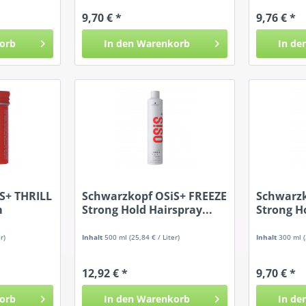
9,70 € *
9,76 € *
orb
In den
Warenkorb
In de
S+ THRILL
Schwarzkopf OSiS+ FREEZE
Schwarzk
m
Strong Hold Hairspray...
Strong Ho
r)
Inhalt
500 ml
(25,84 € / Liter)
Inhalt
300 ml
12,92 € *
9,70 € *
orb
In den
Warenkorb
In de