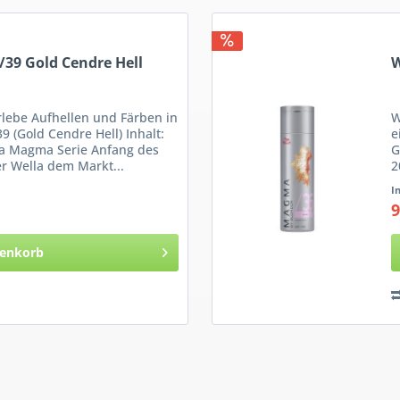
39 Gold Cendre Hell
W
lebe Aufhellen und Färben in
W
9 (Gold Cendre Hell) Inhalt:
e
la Magma Serie Anfang des
G
er Wella dem Markt...
2
I
9
enkorb