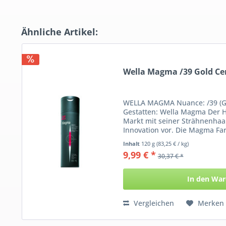
Ähnliche Artikel:
Wella Magma /39 Gold Ce
WELLA MAGMA Nuance: /39 (Gol
Gestatten: Wella Magma Der He
Markt mit seiner Strähnenha
Innovation vor. Die Magma Farb
Inhalt
120 g
(83,25 € / kg)
9,99 € *
30,37 € *
In den
War
Vergleichen
Merken