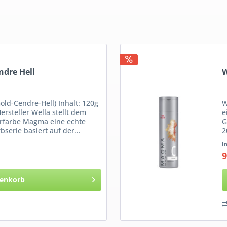
ndre Hell
W
d-Cendre-Hell) Inhalt: 120g
W
rsteller Wella stellt dem
e
arfarbe Magma eine echte
G
serie basiert auf der...
2
I
9
enkorb