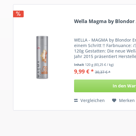
Wella Magma by Blondor /
WELLA - MAGMA by Blondor Er
einem Schritt !! Farbnuance: /3
120g Gestatten: Die neue Wel
Jahr 2015 präsentiert Herstell
Inhalt
120 g
(83,25 € / kg)
9,99 € *
30,37 € *
In den
War
Vergleichen
Merken