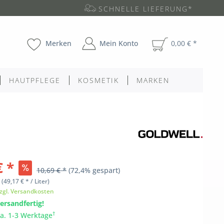
SCHNELLE LIEFERUNG*
Merken
Mein Konto
0,00 € *
HAUTPFLEGE
KOSMETIK
MARKEN
€ *
10,69 € *
(72,4% gespart)
l
(49,17 € * / Liter)
zgl. Versandkosten
ersandfertig!
†
ca. 1-3 Werktage