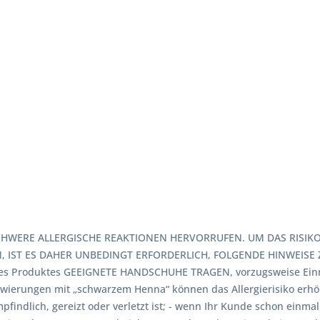
HWERE ALLERGISCHE REAKTIONEN HERVORRUFEN. UM DAS RISIKO 
 IST ES DAHER UNBEDINGT ERFORDERLICH, FOLGENDE HINWEISE Z
es Produktes GEEIGNETE HANDSCHUHE TRAGEN, vorzugsweise Einma
owierungen mit „schwarzem Henna“ können das Allergierisiko erh
findlich, gereizt oder verletzt ist; - wenn Ihr Kunde schon einm