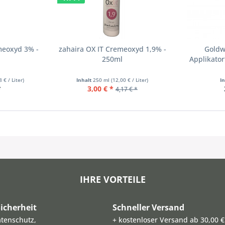
meoxyd 3% -
zahaira OX IT Cremeoxyd 1,9% -
Goldw
250ml
Applikator
8 € / Liter)
Inhalt
250 ml
(12,00 € / Liter)
I
*
3,00 € *
4,17 € *
IHRE VORTEILE
icherheit
Schneller Versand
atenschutz,
+ kostenloser Versand ab 30,00 €