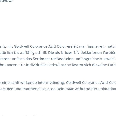
mmoniak
is, mit Goldwell Colorance Acid Color erzielt man immer ein natü
türlich bis auffällig schrill. Die als N bzw. NN deklarierten Farbtö
eiteren umfasst das Sortiment umfasst eine umfangreiche Auswahl 
arbnuancen. Für individuelle Farbwünsche lassen sich einzelne Far
eine sanft wirkende Intensivtönung. Goldwell Colorance Acid Colo
Vitaminen und Panthenol, so dass Dein Haar während der Coloration