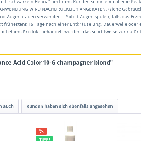
ng mit „schwarzem Henna“ bei Ihrem Kunden schon einmal eine Re
NWENDUNG WIRD NACHDRÜCKLICH ANGERATEN. (siehe Gebrauchsan
d Augenbrauen verwenden. - Sofort Augen spülen, falls das Erze
t frühestens 15 Tage nach einer Entkräuselung, Dauerwelle oder 
it einem Produkt behandelt wurden, das schrittweise zur natürlic
ance Acid Color 10-G champagner blond"
n auch
Kunden haben sich ebenfalls angesehen
TIPP!