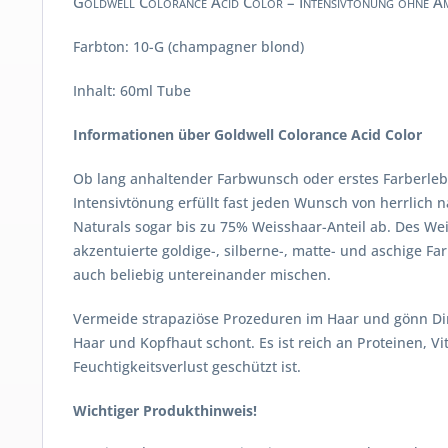
Goldwell Colorance Acid Color – Intensivtönung ohne A
Farbton: 10-G (champagner blond)
Inhalt: 60ml Tube
Informationen über Goldwell Colorance Acid Color
Ob lang anhaltender Farbwunsch oder erstes Farberlebn
Intensivtönung erfüllt fast jeden Wunsch von herrlich na
Naturals sogar bis zu 75% Weisshaar-Anteil ab. Des W
akzentuierte goldige-, silberne-, matte- und aschige F
auch beliebig untereinander mischen.
Vermeide strapaziöse Prozeduren im Haar und gönn Dir 
Haar und Kopfhaut schont. Es ist reich an Proteinen, 
Feuchtigkeitsverlust geschützt ist.
Wichtiger Produkthinweis!