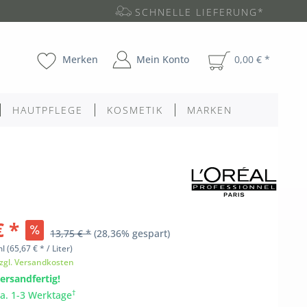
SCHNELLE LIEFERUNG*
Merken
Mein Konto
0,00 € *
HAUTPFLEGE
KOSMETIK
MARKEN
€ *
13,75 € *
(28,36% gespart)
ml
(65,67 € * / Liter)
zgl. Versandkosten
ersandfertig!
†
ca. 1-3 Werktage