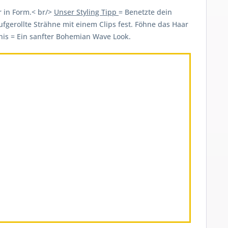
r in Form.< br/>
Unser Styling Tipp
= Benetzte dein
fgerollte Strähne mit einem Clips fest. Föhne das Haar
bnis = Ein sanfter Bohemian Wave Look.