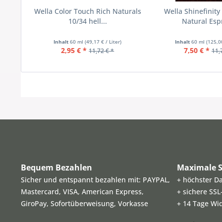
Wella Color Touch Rich Naturals
Wella Shinefinity
10/34 hell...
Natural Esp
Inhalt
60 ml
(49,17 € / Liter)
Inhalt
60 ml
(125,00
2,95 € *
7,50 € *
11,72 € *
11,
Bequem Bezahlen
Maximale S
Sicher und entspannt bezahlen mit: PAYPAL,
+ höchster D
Mastercard, VISA, American Express,
+ sichere SS
GiroPay, Sofortüberweisung, Vorkasse
+ 14 Tage Wi