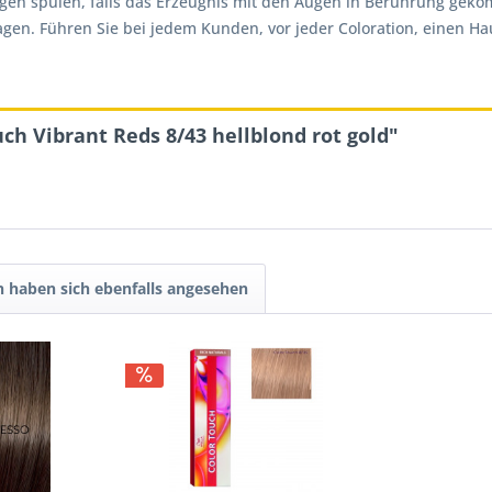
ugen spülen, falls das Erzeugnis mit den Augen in Berührung gek
. Führen Sie bei jedem Kunden, vor jeder Coloration, einen Hautv
ch Vibrant Reds 8/43 hellblond rot gold"
 haben sich ebenfalls angesehen