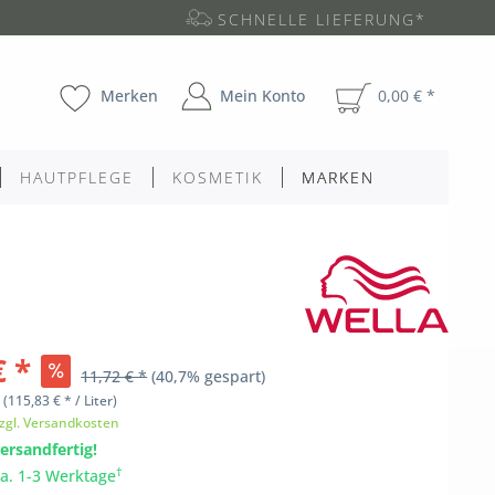
SCHNELLE LIEFERUNG*
Merken
Mein Konto
0,00 € *
HAUTPFLEGE
KOSMETIK
MARKEN
€ *
11,72 € *
(40,7% gespart)
l
(115,83 € * / Liter)
zgl. Versandkosten
ersandfertig!
†
ca. 1-3 Werktage