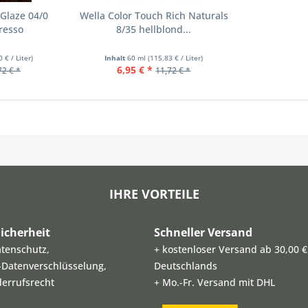
 Glaze 04/0
Wella Color Touch Rich Naturals
resso
8/35 hellblond...
 € / Liter)
Inhalt
60 ml
(115,83 € / Liter)
6,95 € *
72 € *
11,72 € *
IHRE VORTEILE
icherheit
Schneller Versand
atenschutz,
+ kostenloser Versand ab 30,00 €
L-Datenverschlüsselung,
Deutschlands
derrufsrecht
+ Mo.-Fr. Versand mit DHL