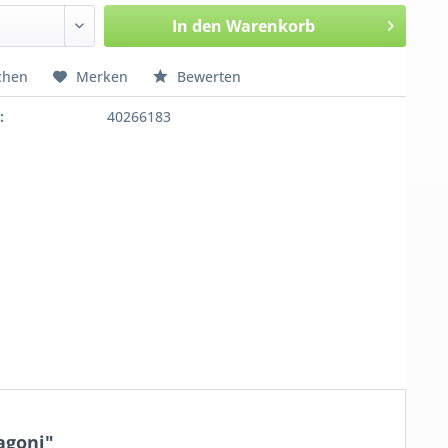
In den
Warenkorb
chen
Merken
Bewerten
:
40266183
agoni"