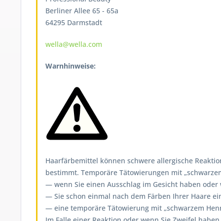
Berliner Allee 65 - 65a
64295 Darmstadt
wella@wella.com
Warnhinweise:
Haarfärbemittel können schwere allergische Reaktion
bestimmt. Temporäre Tätowierungen mit „schwarzem H
— wenn Sie einen Ausschlag im Gesicht haben oder we
— Sie schon einmal nach dem Färben Ihrer Haare ein
— eine temporäre Tätowierung mit „schwarzem Henna
Im Falle einer Reaktion oder wenn Sie Zweifel haben