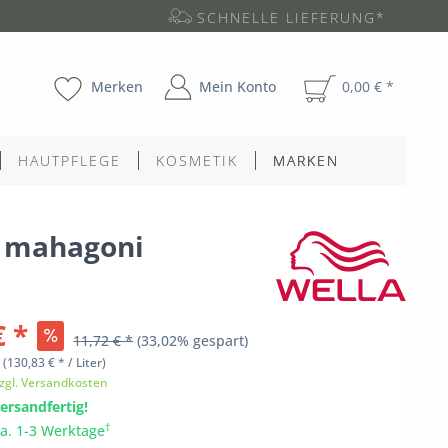
SCHNELLE LIEFERUNG*
Merken
Mein Konto
0,00 € *
HAUTPFLEGE
KOSMETIK
MARKEN
tt mahagoni
€ *
11,72 € *
(33,02% gespart)
l
(130,83 € * / Liter)
zgl. Versandkosten
ersandfertig!
†
ca. 1-3 Werktage