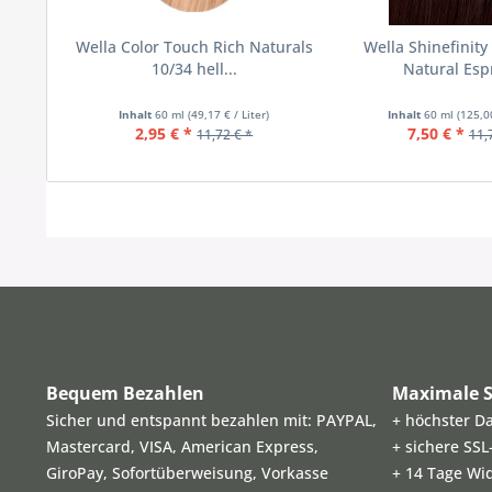
Wella Color Touch Rich Naturals
Wella Shinefinity
10/34 hell...
Natural Esp
Inhalt
60 ml
(49,17 € / Liter)
Inhalt
60 ml
(125,00
2,95 € *
7,50 € *
11,72 € *
11,
Bequem Bezahlen
Maximale S
Sicher und entspannt bezahlen mit: PAYPAL,
+ höchster D
Mastercard, VISA, American Express,
+ sichere SS
GiroPay, Sofortüberweisung, Vorkasse
+ 14 Tage Wi