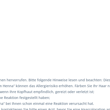
en hervorrufen. Bitte folgende Hinweise lesen und beachten: Dies
enna“ können das Allergierisiko erhöhen. Färben Sie Ihr Haar ni
nn Ihre Kopfhaut empfindlich, gereizt oder verletzt ist;
e Reaktion festgestellt haben;
“ bei Ihnen schon einmal eine Reaktion verursacht hat.
, kontaktieren Sie bitte einen Arzt, bevor Sie eine Haarcolorati