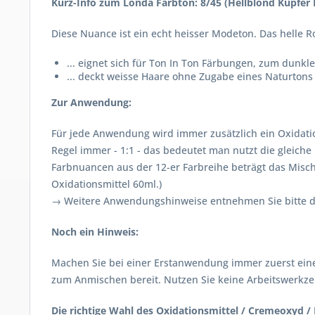
Kurz-Info zum Londa Farbton: 8/45 (Hellblond Kupfer 
Diese Nuance ist ein echt heisser Modeton. Das helle Ro
... eignet sich für Ton In Ton Färbungen, zum dunkl
... deckt weisse Haare ohne Zugabe eines Naturtons
Zur Anwendung:
Für jede Anwendung wird immer zusätzlich ein Oxidatio
Regel immer - 1:1 - das bedeutet man nutzt die gleiche 
Farbnuancen aus der 12-er Farbreihe beträgt das Mischu
Oxidationsmittel 60ml.)
→ Weitere Anwendungshinweise entnehmen Sie bitte de
Noch ein Hinweis:
Machen Sie bei einer Erstanwendung immer zuerst eine
zum Anmischen bereit. Nutzen Sie keine Arbeitswerkzeu
Die richtige Wahl des Oxidationsmittel / Cremeoxyd / 