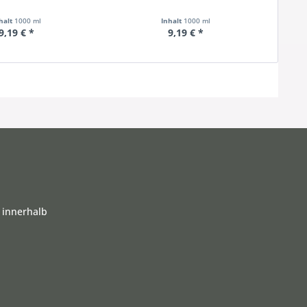
halt
1000 ml
Inhalt
1000 ml
9,19 € *
9,19 € *
 innerhalb