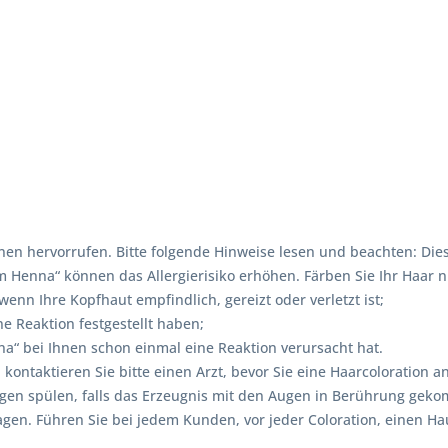
en hervorrufen. Bitte folgende Hinweise lesen und beachten: Dies
enna“ können das Allergierisiko erhöhen. Färben Sie Ihr Haar ni
nn Ihre Kopfhaut empfindlich, gereizt oder verletzt ist;
e Reaktion festgestellt haben;
“ bei Ihnen schon einmal eine Reaktion verursacht hat.
, kontaktieren Sie bitte einen Arzt, bevor Sie eine Haarcolorati
ugen spülen, falls das Erzeugnis mit den Augen in Berührung gek
. Führen Sie bei jedem Kunden, vor jeder Coloration, einen Hautv