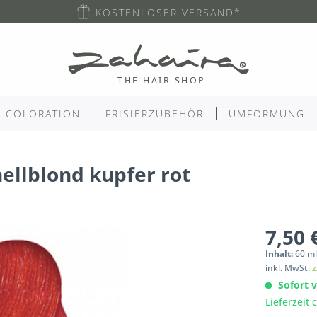
KOSTENLOSER VERSAND*
COLORATION
FRISIERZUBEHÖR
UMFORMUNG
ellblond kupfer rot
7,50 
Inhalt:
60
m
inkl. MwSt.
z
Sofort v
Lieferzeit 