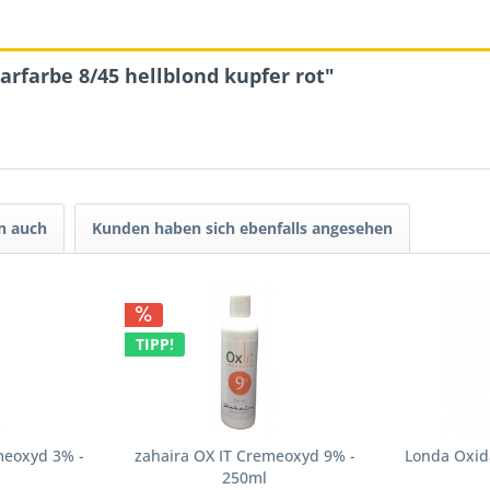
rfarbe 8/45 hellblond kupfer rot"
n auch
Kunden haben sich ebenfalls angesehen
TIPP!
meoxyd 3% -
zahaira OX IT Cremeoxyd 9% -
Londa Oxid
250ml