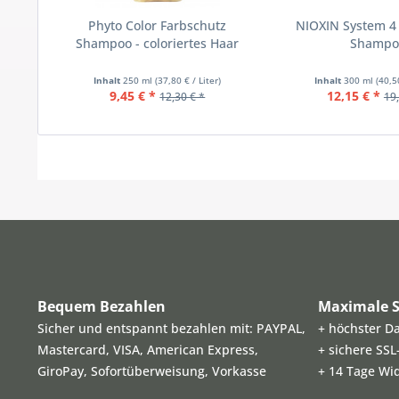
Phyto Color Farbschutz
NIOXIN System 4 
Shampoo - coloriertes Haar
Shampo
Inhalt
250 ml
(37,80 € / Liter)
Inhalt
300 ml
(40,5
9,45 € *
12,15 € *
12,30 € *
19,
Bequem Bezahlen
Maximale S
Sicher und entspannt bezahlen mit: PAYPAL,
+ höchster D
Mastercard, VISA, American Express,
+ sichere SS
GiroPay, Sofortüberweisung, Vorkasse
+ 14 Tage Wi