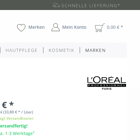
SCHNELLE LIEFERUNG*
Merken
Mein Konto
0,00 € *
HAUTPFLEGE
KOSMETIK
MARKEN
 € *
ml
(33,80 € * / Liter)
zgl. Versandkosten
ersandfertig!
†
ca. 1-3 Werktage