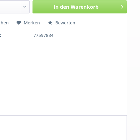
In den
Warenkorb
chen
Merken
Bewerten
:
77597884