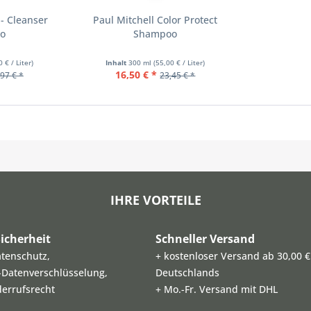
- Cleanser
Paul Mitchell Color Protect
o
Shampoo
0 € / Liter)
Inhalt
300 ml
(55,00 € / Liter)
16,50 € *
97 € *
23,45 € *
IHRE VORTEILE
icherheit
Schneller Versand
atenschutz,
+ kostenloser Versand ab 30,00 €
L-Datenverschlüsselung,
Deutschlands
derrufsrecht
+ Mo.-Fr. Versand mit DHL