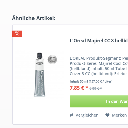
Ähnliche Artikel:
L'Oreal Majirel CC 8 hellb
L'OREAL Produkt-Segment: P
Produkt-Serie: Majirel Cool C
(hellblond) Inhalt: 50ml Tube 
Cover 8 CC (hellblond): Erlebe 
Inhalt
50 ml
(157,00 € / Liter)
7,85 € *
9,99 € *
In den
War
Vergleichen
Merken