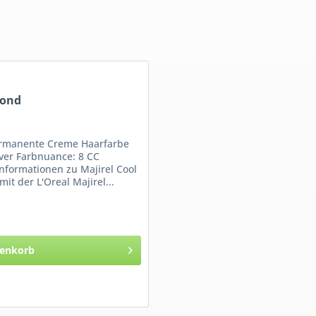
lond
ermanente Creme Haarfarbe
over Farbnuance: 8 CC
Informationen zu Majirel Cool
mit der L'Oreal Majirel...
enkorb