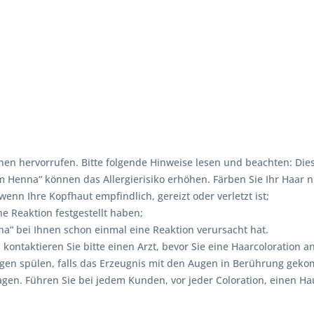
en hervorrufen. Bitte folgende Hinweise lesen und beachten: Dies
enna“ können das Allergierisiko erhöhen. Färben Sie Ihr Haar ni
nn Ihre Kopfhaut empfindlich, gereizt oder verletzt ist;
e Reaktion festgestellt haben;
“ bei Ihnen schon einmal eine Reaktion verursacht hat.
, kontaktieren Sie bitte einen Arzt, bevor Sie eine Haarcolorati
ugen spülen, falls das Erzeugnis mit den Augen in Berührung gek
. Führen Sie bei jedem Kunden, vor jeder Coloration, einen Hautv