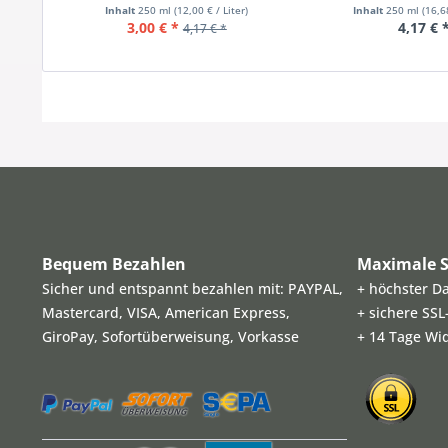
Inhalt
250 ml
(12,00 € / Liter)
Inhalt
250 ml
(16,6
3,00 € *
4,17 € 
4,17 € *
Bequem Bezahlen
Maximale S
Sicher und entspannt bezahlen mit: PAYPAL,
+ höchster D
Mastercard, VISA, American Express,
+ sichere SS
GiroPay, Sofortüberweisung, Vorkasse
+ 14 Tage Wi