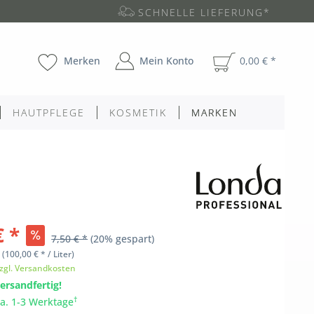
SCHNELLE LIEFERUNG*
Merken
Mein Konto
0,00 € *
HAUTPFLEGE
KOSMETIK
MARKEN
€ *
7,50 € *
(20% gespart)
l
(100,00 € * / Liter)
zgl. Versandkosten
ersandfertig!
†
ca. 1-3 Werktage