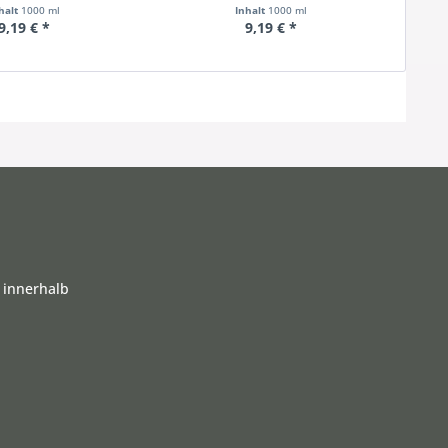
halt
1000 ml
Inhalt
1000 ml
9,19 € *
9,19 € *
 innerhalb