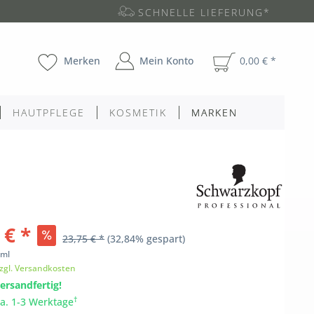
SCHNELLE LIEFERUNG*
Merken
Mein Konto
0,00 € *
HAUTPFLEGE
KOSMETIK
MARKEN
 € *
23,75 € *
(32,84% gespart)
ml
zgl. Versandkosten
ersandfertig!
†
ca. 1-3 Werktage