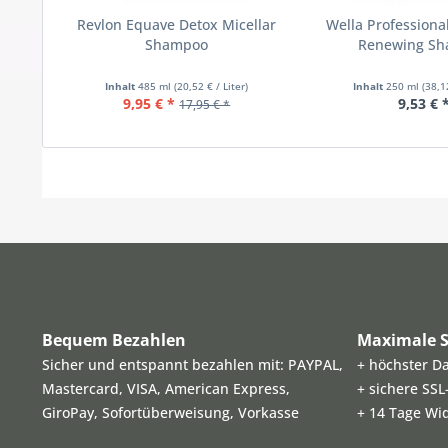
Revlon Equave Detox Micellar
Wella Professiona
Shampoo
Renewing S
Inhalt
485 ml
(20,52 € / Liter)
Inhalt
250 ml
(38,1
9,95 € *
9,53 € 
17,95 € *
Bequem Bezahlen
Maximale S
Sicher und entspannt bezahlen mit: PAYPAL,
+ höchster D
Mastercard, VISA, American Express,
+ sichere SS
GiroPay, Sofortüberweisung, Vorkasse
+ 14 Tage Wi