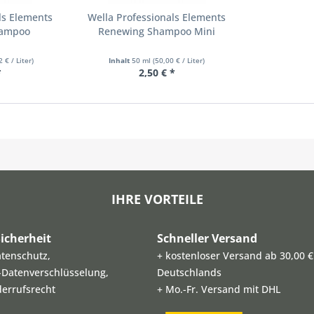
ls Elements
Wella Professionals Elements
hampoo
Renewing Shampoo Mini
2 € / Liter)
Inhalt
50 ml
(50,00 € / Liter)
*
2,50 € *
IHRE VORTEILE
icherheit
Schneller Versand
atenschutz,
+ kostenloser Versand ab 30,00 €
L-Datenverschlüsselung,
Deutschlands
derrufsrecht
+ Mo.-Fr. Versand mit DHL